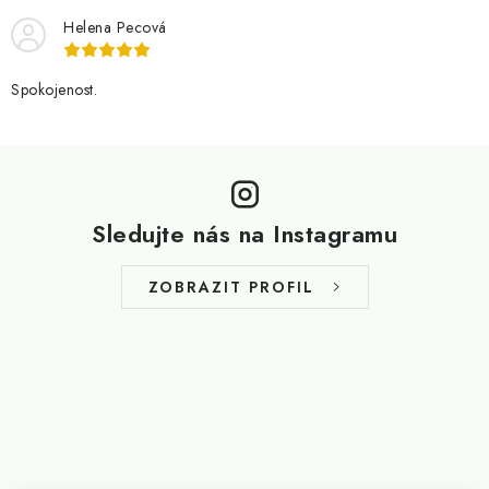
Helena Pecová
Spokojenost.
Z
á
p
Sledujte nás na Instagramu
a
t
ZOBRAZIT PROFIL
í