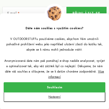
E-mail
PŘIHLÁSIT SE
Vložením e-mailu souhlasíte s
podmínkami ochrany osobních údajů
Dáte nám souhlas s využitím cookies?
V OUTDOORSTUFFu používáme cookies, abychom Vám umožnili
Informace pro vás
pohodlné prohlížení webu jako například uložení zboží do košíku tak,
abyste se k němu mohli jednoduše vrátit.
Outdoor blog
Eko Blog
Anonymizovaná data nám pak pomáhají e-shop nadále analyzovat, vyvíjet
Věrnostní program
Citronela a její účinky
a optimalizovat tak, aby váš zážitek byl co nejlepší. Děkujeme, že nám
Outdoor poradna
Reklamace
dáte váš souhlas a slibujeme, že se k datům chováme zodpovědně.
Více
informací
Jezte hmyz, je zdravý
Jak se starat o spacák
Udržitelně a s přírodou
Kontakty
Souhlasím
Snažíme se co nejlépe jak pro zákazníky, tak pro přírodu
Binchotan a jeho čistící vlastnosti
Způsob dopravy a platby
Jak si vybrat spacák
Copyright 2026
Outdoorstuff.cz
. Všechna práva vyhrazena.
Nastavení
Obchodní podmínky
Vytvořil Shoptet
Light My Fire od nyní z bioplastů
Jak vybrat cestovní filtr na vodu
Podmínky ochrany osobních údajů