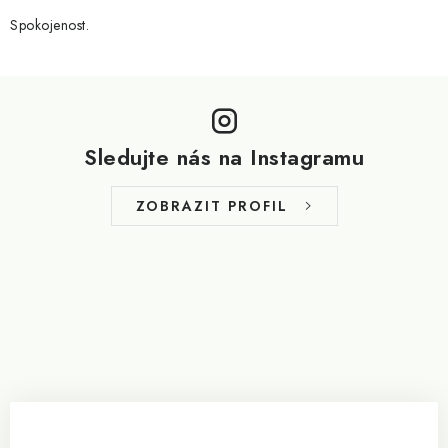
Spokojenost.
Z
á
p
Sledujte nás na Instagramu
a
t
ZOBRAZIT PROFIL
í