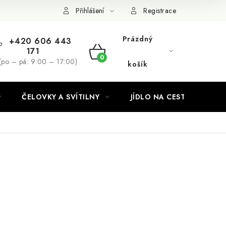
Podmínky ochrany osobních údajů
Přihlášení
Registrace
Prázdný
+420 606 443
171
NÁKUPNÍ
(po – pá: 9:00 – 17:00)
košík
KOŠÍK
ČELOVKY A SVÍTILNY
JÍDLO NA CESTY