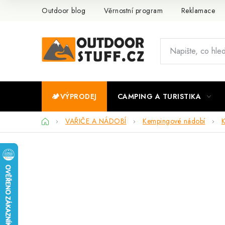
Přejít
Outdoor blog
Věrnostní program
Reklamace
na
obsah
🏕️VÝPRODEJ
CAMPING A TURISTIKA
Domů
VAŘIČE A NÁDOBÍ
Kempingové nádobí