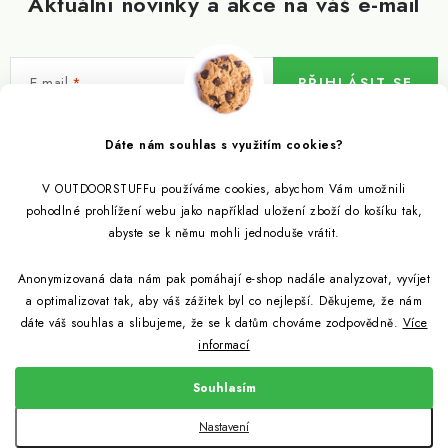
Aktuální novinky a akce na váš e-mail
E-mail
PŘIHLÁSIT SE
Vložením e-mailu souhlasíte s
podmínkami ochrany osobních údajů
Dáte nám souhlas s využitím cookies?
V OUTDOORSTUFFu používáme cookies, abychom Vám umožnili
Informace pro vás
pohodlné prohlížení webu jako například uložení zboží do košíku tak,
abyste se k němu mohli jednoduše vrátit.
Outdoor blog
Eko Blog
Anonymizovaná data nám pak pomáhají e-shop nadále analyzovat, vyvíjet
Věrnostní program
Citronela a její účinky
a optimalizovat tak, aby váš zážitek byl co nejlepší. Děkujeme, že nám
Outdoor poradna
Reklamace
dáte váš souhlas a slibujeme, že se k datům chováme zodpovědně.
Více
informací
Jezte hmyz, je zdravý
Jak se starat o spacák
Udržitelně a s přírodou
Kontakty
Souhlasím
Snažíme se co nejlépe jak pro zákazníky, tak pro přírodu
Binchotan a jeho čistící vlastnosti
Způsob dopravy a platby
Jak si vybrat spacák
Copyright 2026
Outdoorstuff.cz
. Všechna práva vyhrazena.
Nastavení
Obchodní podmínky
Vytvořil Shoptet
Light My Fire od nyní z bioplastů