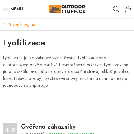
Přejít
Hleda
na
obsah
Slovník pojmů
🏕️VÝPRODEJ
Lyofilizace
CAMPING A TURISTIKA
VAŘIČE A NÁDOBÍ
Lyofilizace je tzv. vakuové vymražování. Lyofilizace se v
outdoorovém odvětví využívá k vymražování potravin. Lyofilizované
jídlo je skvělé jako jídlo na cesty a expediční strava, jelikož je velice
BUSHCRAFT
lehké (zbavené vody), zachovává si svojí chuť a nutriční hodnoty a
jednoduše se připravuje
OBLEČENÍ
ČELOVKY A SVÍTILNY
JÍDLO NA CESTY
Ověřeno zákazníky
4.9