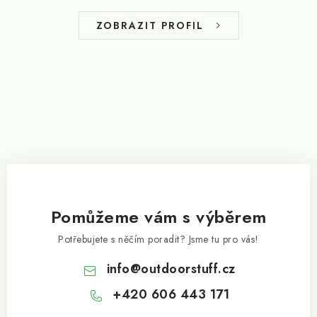
a
t
ZOBRAZIT PROFIL
í
Pomůžeme vám s výběrem
Potřebujete s něčím poradit? Jsme tu pro vás!
info
@
outdoorstuff.cz
+420 606 443 171