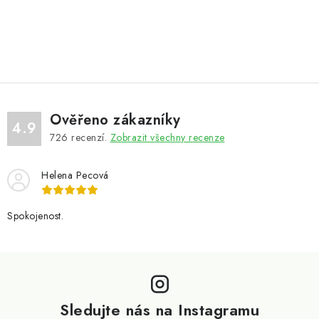
Ověřeno zákazníky
4.9
726
recenzí.
Zobrazit všechny recenze
Helena Pecová
Spokojenost.
Z
á
p
Sledujte nás na Instagramu