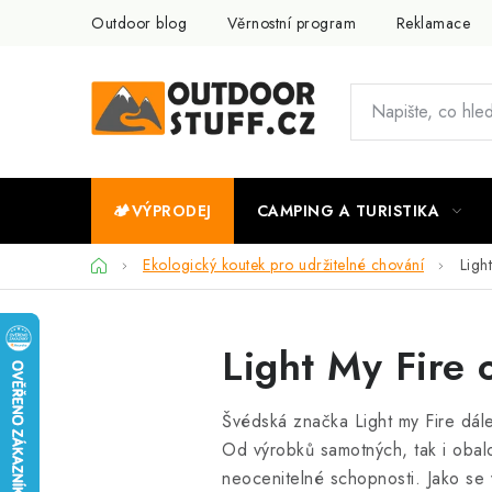
Přejít
Outdoor blog
Věrnostní program
Reklamace
na
obsah
🏕️VÝPRODEJ
CAMPING A TURISTIKA
Domů
Ekologický koutek pro udržitelné chování
Ligh
Light My Fire 
Švédská značka Light my Fire dále
Od výrobků samotných, tak i obalov
neocenitelné schopnosti. Jako se 