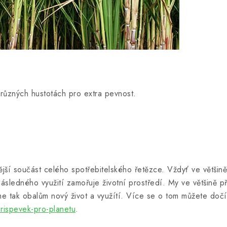
2 různých hustotách pro extra pevnost.
jší součást celého spotřebitelského řetězce. Vždyť ve většině
ásledného využití zamořuje životní prostředí. My ve většině p
e tak obalům nový život a využítí. Více se o tom můžete dočí
rispevek-pro-planetu
.