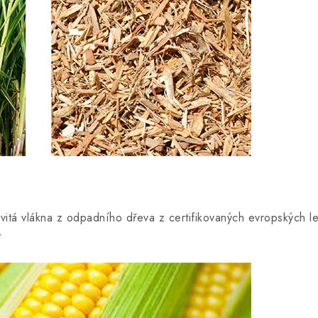
řevitá vlákna z odpadního dřeva z certifikovaných evropských 
t