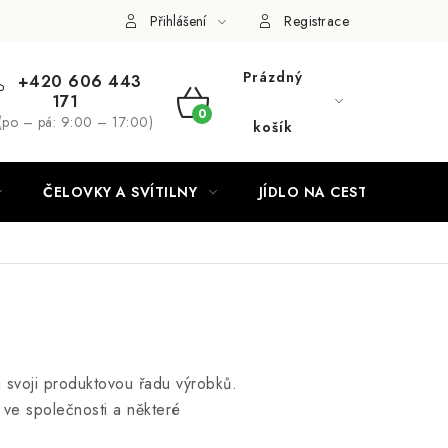
Podmínky ochrany osobních údajů
Přihlášení
Registrace
Prázdný
+420 606 443
171
NÁKUPNÍ
(po – pá: 9:00 – 17:00)
košík
KOŠÍK
ČELOVKY A SVÍTILNY
JÍDLO NA CESTY
u svoji produktovou řadu výrobků.
 ve společnosti a některé