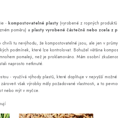
ie -
kompostovatelné plasty
(vyrobené z ropných produktů 
ůzném poměru) a
plasty vyrobené částečně nebo zcela z p
o chvíli tu nevýhodu, že kompostovatelné jsou, ale jen v prů
ckých podmínek, které lze kontrolovat. Bohužel většina kompo
 mnohem pomaleji, než je proklamováno. Mám osobní zkušenos
tali naprosto netknuté.
stou - využívá výhody plastů, které doplňuje v nejvyšší možné 
, zároveň však výrobky měly požadované vlastnosti, a to pevno
ot nebo mýt v myčce.
ují