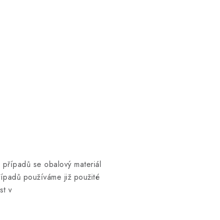
 případů se obalový materiál
řípadů používáme již použité
st v