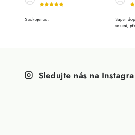
Spokojenost.
Super dop
sezení, př
Z
á
Sledujte nás na Instagr
p
a
t
í