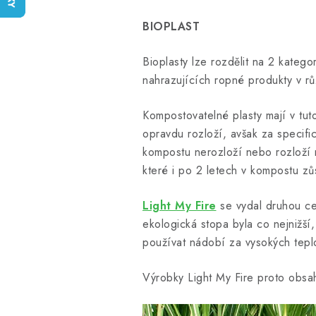
BIOPLAST
Bioplasty lze rozdělit na 2 kategor
nahrazujících ropné produkty v r
Kompostovatelné plasty mají v tut
opravdu rozloží, avšak za specifi
kompostu nerozloží nebo rozloží
které i po 2 letech v kompostu zůs
Light My Fire
se vydal druhou ce
ekologická stopa byla co nejnižší
používat nádobí za vysokých tepl
Výrobky Light My Fire proto obsah