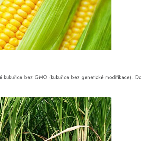
ské kukuřice bez GMO (kukuřice bez genetické modifikace). D