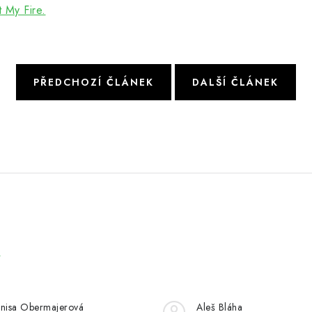
t My Fire.
PŘEDCHOZÍ ČLÁNEK
DALŠÍ ČLÁNEK
e
nisa Obermajerová
Aleš Bláha