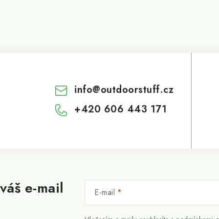
info
@
outdoorstuff.cz
+420 606 443 171
váš e-mail
E-mail