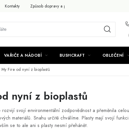
Kontakty
Způsob dopravy a platby
Obchodní podmínky
VAŘIČE A NÁDOBÍ
BUSHCRAFT
OBLEČENÍ
t My Fire od nyní z bioplastů
od nyní z bioplastů
 rozvijí svojí environmentální zodpovědnost a přeměnila celo
ých materiálů. Snahu určitě chválíme. Plasty mají svojí funkci
vším se to ale ani s plasty nesmí přehánět.