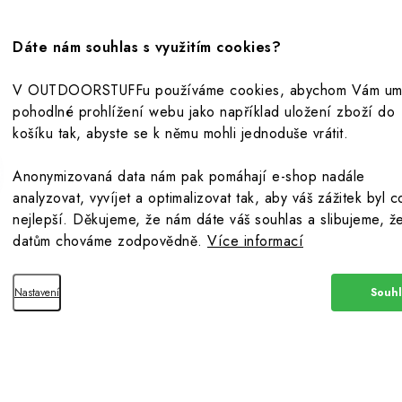
z, je zdravý
Jak si vybrat spacák
Dáte nám souhlas s využitím cookies?
V OUTDOORSTUFFu používáme cookies, abychom Vám umo
a jeho čistící vlastnosti
Jak vybrat cestovní filtr na vodu
pohodlné prohlížení webu jako například uložení zboží do
košíku tak, abyste se k němu mohli jednoduše vrátit.
Fire od nyní z bioplastů
Porovnání karimatek Yate dle pa
Anonymizovaná data nám pak pomáhají e-shop nadále
 se chemie dostala do oblečení
Potřebujete nový obal na spacák
analyzovat, vyvíjet a optimalizovat tak, aby váš zážitek byl c
nejlepší. Děkujeme, že nám dáte váš souhlas a slibujeme, ž
datům chováme zodpovědně.
Více informací
Nastavení
Souhl
Copyright 2026
Outdoorstuff.cz
. Všechna práva vyhrazena.