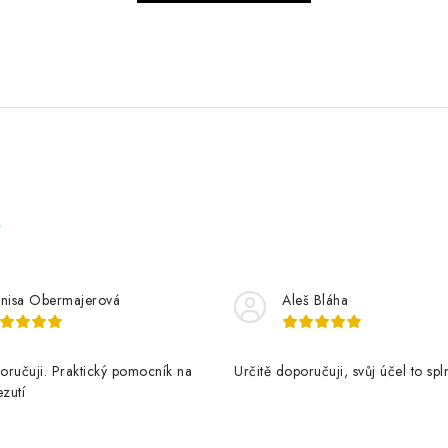
e
nisa Obermajerová
Aleš Bláha
oručuji. Praktický pomocník na
Určitě doporučuji, svůj účel to spl
ezutí