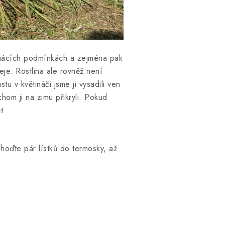
domácích podmínkách a zejména pak
je. Rostlina ale rovněž není
tu v květináči jsme ji vysadili ven
hom ji na zimu přikryli. Pokud
t
 hoďte pár lístků do termosky, až