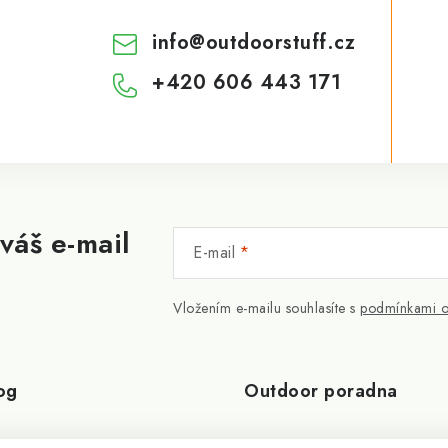
info
@
outdoorstuff.cz
+420 606 443 171
váš e-mail
E-mail
Vložením e-mailu souhlasíte s
podmínkami o
og
Outdoor poradna
a její účinky
Jak se starat o spacák