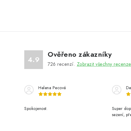
Ověřeno zákazníky
4.9
726
recenzí.
Zobrazit všechny recenz
Helena Pecová
De
Spokojenost.
Super dop
sezení, př