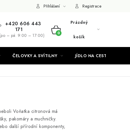
Podmínky ochrany osobních údajů
Přihlášení
Registrace
Prázdný
+420 606 443
171
NÁKUPNÍ
(po – pá: 9:00 – 17:00)
košík
KOŠÍK
ČELOVKY A SVÍTILNY
JÍDLO NA CESTY
neboli Voňatka citronová má
ušky, pakomáry a muchničky.
nebo další přírodní komponenty,