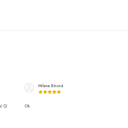
Milena Bínová
ní 😏
Ok