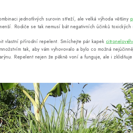
ombinaci jednotlivých surovin střeží, ale velká výhoda většiny
p
enší. Rodiče se tak nemusí bát negativních účinků toxických 
it vlastní přírodní repelent. Smíchejte pár kapek
citronelovéh
s množstvím tak, aby vám vyhovovalo a bylo co možná nejúčinněj
arýnu. Repelent nejen že pěkně voní a funguje, ale i zklidňuj