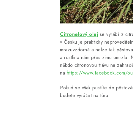
Citronelový olej
se vyrábí z ci
v Česku je prakticky neproveditel
mrazuvzdorná a nelze tak pěstovat v
a rostlina nám přes zimu omrzla. 
někdo citronovou trávu na zahradě
na
https://www.facebook.com/out
Pokud se však pustíte do pěstování
budete vyrážet na túru.