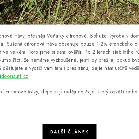
tronové trávy, přesněji Voňatky citronové. Bohužel výroba v 
ná. Sušená citronová tráva obsahuje pouze 1-2% éterického ole
e velkém. Toto jsme si sami ověřili. Po 2 letech stabilního růs
Nutno říct, že nemáme vyzkoušené, jestli by přežila, pokud byc
 pěstujete a vydrží vám tam i přes zimu, dejte nám určitě vědě
doorstuff.cz
 citronové trávy, dejte si jí raději do čaje, který osvěží nebo
DALŠÍ ČLÁNEK