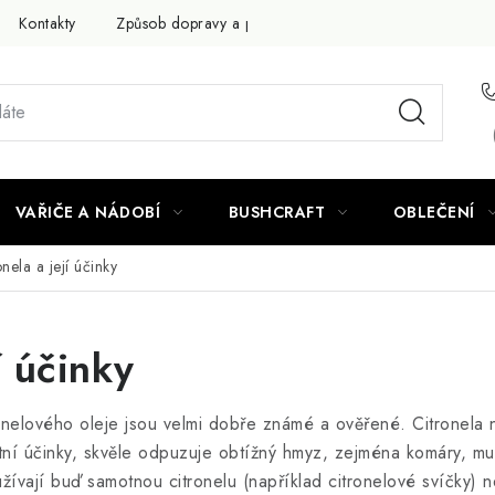
Kontakty
Způsob dopravy a platby
Obchodní podmínky
VAŘIČE A NÁDOBÍ
BUSHCRAFT
OBLEČENÍ
nela a její účinky
í účinky
ronelového oleje jsou velmi dobře známé a ověřené. Citronela 
entní účinky, skvěle odpuzuje obtížný hmyz, zejména komáry, m
žívají buď samotnou citronelu (například citronelové svíčky) 