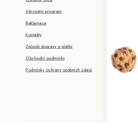
Věrnostní program
Jezte hmy
Reklamace
Binchotan 
Kontakty
Light My 
Způsob dopravy a platby
Obchodní podmínky
PFC - Jak
Podmínky ochrany osobních údajů