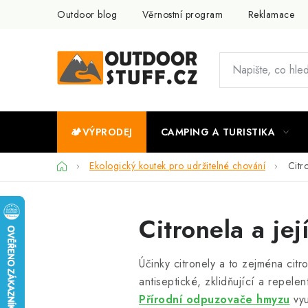
Přejít
Outdoor blog
Věrnostní program
Reklamace
na
obsah
🏕️VÝPRODEJ
CAMPING A TURISTIKA
Domů
Ekologický koutek pro udržitelné chování
Citro
Citronela a jej
Účinky citronely a to zejména cit
antiseptické, zklidňující a repel
Přírodní odpuzovače hmyzu
vyu