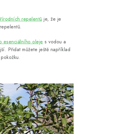
řírodních repelentů
je, že je
repelentů.
o esenciálního oleje
s vodou a
ší. Přidat můžete ještě například
e pokožku.