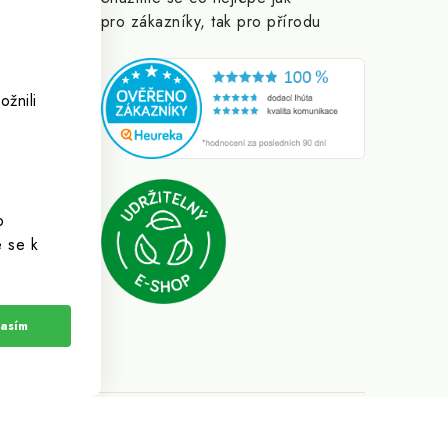
pro zákazníky, tak pro přírodu
žnili
rametrů
o
e se k
asím