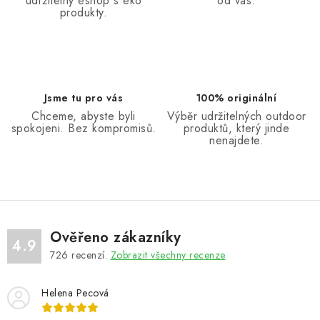
udržitelný eshop s eko
od vás.
produkty.
Jsme tu pro vás
100% originální
Chceme, abyste byli
Výběr udržitelných outdoor
spokojeni. Bez kompromisů.
produktů, který jinde
nenajdete.
Ověřeno zákazníky
4.9
726
recenzí.
Zobrazit všechny recenze
Helena Pecová