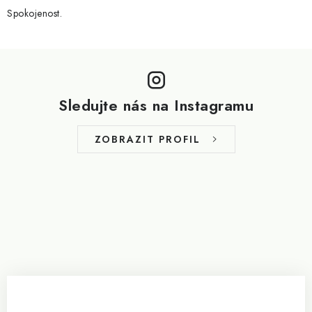
Spokojenost.
Z
á
p
Sledujte nás na Instagramu
a
t
ZOBRAZIT PROFIL
í