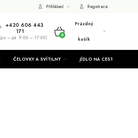
Podmínky ochrany osobních údajů
Přihlášení
Registrace
Prázdný
+420 606 443
171
NÁKUPNÍ
(po – pá: 9:00 – 17:00)
košík
KOŠÍK
ČELOVKY A SVÍTILNY
JÍDLO NA CESTY