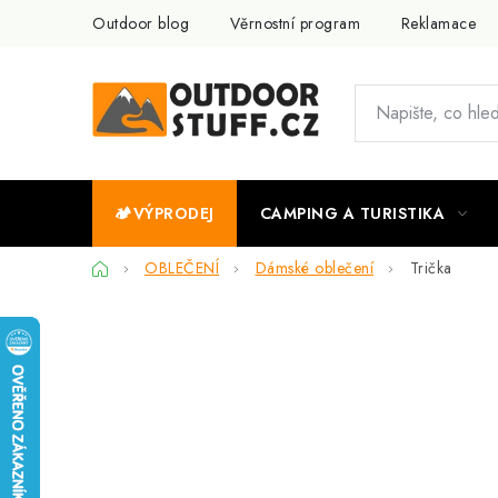
Přejít
Outdoor blog
Věrnostní program
Reklamace
na
obsah
🏕️VÝPRODEJ
CAMPING A TURISTIKA
Domů
OBLEČENÍ
Dámské oblečení
Trička