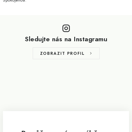
Spokojenost.
Z
á
p
Sledujte nás na Instagramu
a
t
ZOBRAZIT PROFIL
í