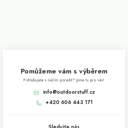
í
Pomůžeme vám s výběrem
Potřebujete s něčím poradit? Jsme tu pro vás!
info
@
outdoorstuff.cz
+420 606 443 171