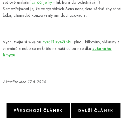
světově unikátní
cvrččí Jerky
- tak hurá do ochutnávání!
Samozřejmostí je, že ve výrobkách Sens nenajdete žádné zbytečné
Éčka, chemické konzervanty ani dochucovadla.
Vychutnejte si skvělou
cvrččí svačinku
plnou bílkoviny, vlákniny a
vitamínů a nebo se mrkněte na naší celou nabídku
sušeného
hmyzu
.
Aktualizováno 17.6.2024
PŘEDCHOZÍ ČLÁNEK
DALŠÍ ČLÁNEK