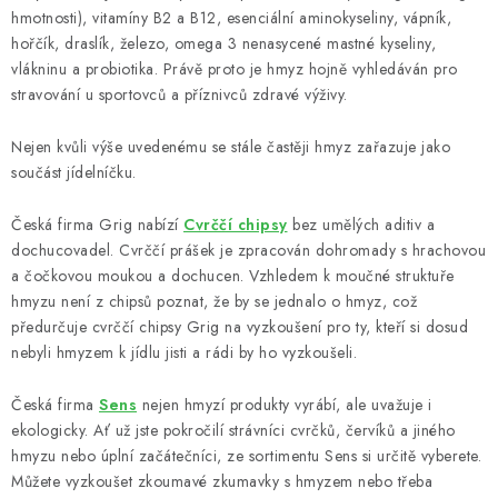
Outdoor blog
Věrnostní program
Reklamace
Kontakty
hmotnosti),
vitamíny B2 a B12
, esenciální
aminokyseliny, vápník,
Způsob dopravy a platby
Obchodní podmínky
hořčík, draslík, železo, omega 3
nenasycené mastné kyseliny,
vlákninu a probiotika. Právě proto je hmyz hojně vyhledáván pro
Podmínky ochrany osobních údajů
stravování u sportovců a příznivců zdravé výživy.
Nejen kvůli výše uvedenému se stále častěji hmyz zařazuje jako
součást jídelníčku.
Česká firma Grig nabízí
Cvrččí chipsy
bez umělých aditiv a
dochucovadel. Cvrččí prášek je zpracován dohromady s hrachovou
a čočkovou moukou a dochucen. Vzhledem k moučné struktuře
hmyzu není z chipsů poznat, že by se jednalo o hmyz, což
předurčuje cvrččí chipsy Grig na vyzkoušení pro ty, kteří si dosud
nebyli hmyzem k jídlu jisti a rádi by ho vyzkoušeli.
Česká firma
Sens
nejen hmyzí produkty vyrábí, ale uvažuje i
ekologicky. Ať už jste pokročilí strávníci cvrčků, červíků a jiného
hmyzu nebo úplní začátečníci, ze sortimentu Sens si určitě vyberete.
Můžete vyzkoušet zkoumavé zkumavky s hmyzem nebo třeba