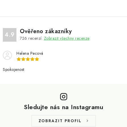
Ověřeno zákazníky
4.9
726
recenzí.
Zobrazit všechny recenze
Helena Pecová
Spokojenost.
Z
á
p
Sledujte nás na Instagramu
a
t
ZOBRAZIT PROFIL