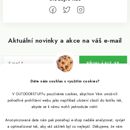
Aktuální novinky a akce na váš e-mail
E-mail
PŘIHLÁSIT SE
Vložením e-mailu souhlasíte s
podmínkami ochrany osobních údajů
Dáte nám souhlas s využitím cookies?
V OUTDOORSTUFFu používáme cookies, abychom Vám umožnili
Informace pro vás
pohodlné prohlížení webu jako například uložení zboží do košíku tak,
abyste se k němu mohli jednoduše vrátit.
Outdoor blog
Eko Blog
Anonymizovaná data nám pak pomáhají e-shop nadále analyzovat, vyvíjet
Věrnostní program
Citronela a její účinky
a optimalizovat tak, aby váš zážitek byl co nejlepší. Děkujeme, že nám
Outdoor poradna