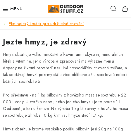
Přejít
Hleda
na
obsah
Ekologický koutek pro udržitelné chování
🏕️VÝPRODEJ
Jezte hmyz, je zdravý
CAMPING A TURISTIKA
Hmyz obsahuje velké množství bílkovin, aminokyselin, minerálních
VAŘIČE A NÁDOBÍ
látek a vitaminů. Jeho výroba a zpracování má
výrazně menší
dopady na životní prostředí
než jiná hospodářsky chovaná zvířata, a
BUSHCRAFT
tak se stávají hmyzí pokrmy stále více oblíbené ať u sportovců nebo i
běžných spotřebitelů.
OBLEČENÍ
Pro představu - na 1 kg bílkoviny z hovězího masa se spotřebuje 22
ČELOVKY A SVÍTILNY
000 l vody. U cvrčka nebo jiného jedlého hmyzu je to pouze 1 l.
Obdobně je to i u krmiva. Na výrobu 1 kg bílkoviny z hovězího masa
se spotřebuje zhruba 10 kg krmiva, hmyzu stačí 1,7 kg.
JÍDLO NA CESTY
Hmyz obsahuje kromě vysokého podílu bílkovin (asi 20g na 100g