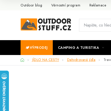
Přejít
Outdoor blog
Věrnostní program
Reklamace
na
obsah
🏕️VÝPRODEJ
CAMPING A TURISTIKA
Domů
JÍDLO NA CESTY
Dehydrovaná jídla
Trav