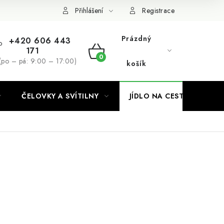
Podmínky ochrany osobních údajů
Přihlášení
Registrace
Prázdný
+420 606 443
171
NÁKUPNÍ
(po – pá: 9:00 – 17:00)
košík
KOŠÍK
ČELOVKY A SVÍTILNY
JÍDLO NA CESTY