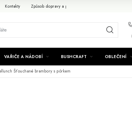
Kontakty
Způsob dopravy a platby
Obchodní podmínky
VAŘIČE A NÁDOBÍ
BUSHCRAFT
OBLEČENÍ
ellunch Šťouchané brambory s pórkem