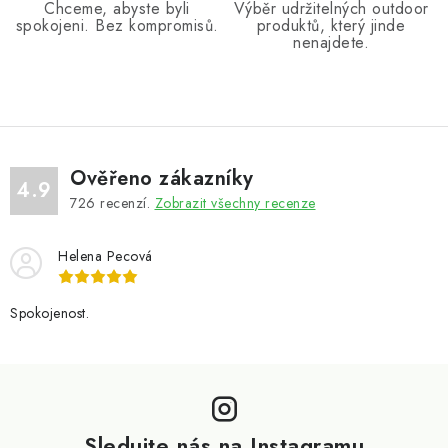
Chceme, abyste byli
Výběr udržitelných outdoor
spokojeni. Bez kompromisů.
produktů, který jinde
nenajdete.
Ověřeno zákazníky
4.9
726
recenzí.
Zobrazit všechny recenze
Helena Pecová
Spokojenost.
Z
á
p
Sledujte nás na Instagramu