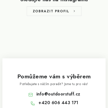
a
t
ZOBRAZIT PROFIL
í
Pomůžeme vám s výběrem
Potřebujete s něčím poradit? Jsme tu pro vás!
info
@
outdoorstuff.cz
+420 606 443 171