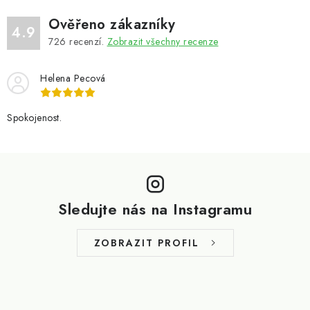
Ověřeno zákazníky
4.9
726
recenzí.
Zobrazit všechny recenze
Helena Pecová
Spokojenost.
Z
á
p
Sledujte nás na Instagramu
a
t
ZOBRAZIT PROFIL
í