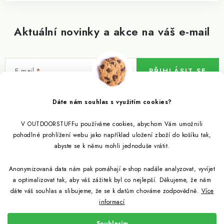
Aktuální novinky a akce na váš e-mail
E-mail
PŘIHLÁSIT SE
Vložením e-mailu souhlasíte s
podmínkami ochrany osobních údajů
Dáte nám souhlas s využitím cookies?
V OUTDOORSTUFFu používáme cookies, abychom Vám umožnili
Informace pro vás
pohodlné prohlížení webu jako například uložení zboží do košíku tak,
abyste se k němu mohli jednoduše vrátit.
Outdoor blog
Eko Blog
Anonymizovaná data nám pak pomáhají e-shop nadále analyzovat, vyvíjet
Věrnostní program
Citronela a její účinky
a optimalizovat tak, aby váš zážitek byl co nejlepší. Děkujeme, že nám
Outdoor poradna
Reklamace
dáte váš souhlas a slibujeme, že se k datům chováme zodpovědně.
Více
informací
Jezte hmyz, je zdravý
Jak se starat o spacák
Udržitelně a s přírodou
Kontakty
Souhlasím