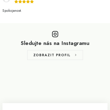
Spokojenost.
Z
á
p
Sledujte nás na Instagramu
a
t
ZOBRAZIT PROFIL
í