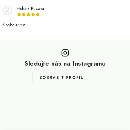
Helena Pecová
Spokojenost.
Z
á
p
Sledujte nás na Instagramu
a
t
ZOBRAZIT PROFIL
í