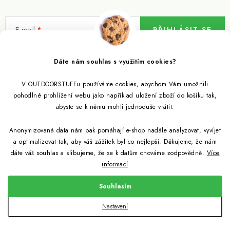
E-mail
PŘIHLÁSIT SE
Vložením e-mailu souhlasíte s
podmínkami ochrany osobních údajů
Dáte nám souhlas s využitím cookies?
V OUTDOORSTUFFu používáme cookies, abychom Vám umožnili
Informace pro vás
pohodlné prohlížení webu jako například uložení zboží do košíku tak,
abyste se k němu mohli jednoduše vrátit.
Outdoor blog
Eko Blog
Anonymizovaná data nám pak pomáhají e-shop nadále analyzovat, vyvíjet
Věrnostní program
Citronela a její účinky
a optimalizovat tak, aby váš zážitek byl co nejlepší. Děkujeme, že nám
Outdoor poradna
Reklamace
dáte váš souhlas a slibujeme, že se k datům chováme zodpovědně.
Více
informací
Jezte hmyz, je zdravý
Jak se starat o spacák
Udržitelně a s přírodou
Kontakty
Souhlasím
Snažíme se co nejlépe jak pro zákazníky, tak pro přírodu
Binchotan a jeho čistící vlastnosti
Způsob dopravy a platby
Jak si vybrat spacák
Copyright 2026
Outdoorstuff.cz
. Všechna práva vyhrazena.
Nastavení
Obchodní podmínky
Vytvořil Shoptet
Light My Fire od nyní z bioplastů
Jak vybrat cestovní filtr na vodu