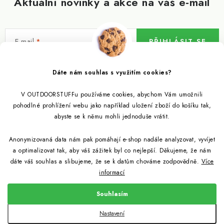
Aktuální novinky a akce na váš e-mail
E-mail
PŘIHLÁSIT SE
Vložením e-mailu souhlasíte s
podmínkami ochrany osobních údajů
Dáte nám souhlas s využitím cookies?
V OUTDOORSTUFFu používáme cookies, abychom Vám umožnili
Informace pro vás
pohodlné prohlížení webu jako například uložení zboží do košíku tak,
abyste se k němu mohli jednoduše vrátit.
Outdoor blog
Eko Blog
Anonymizovaná data nám pak pomáhají e-shop nadále analyzovat, vyvíjet
Věrnostní program
Citronela a její účinky
a optimalizovat tak, aby váš zážitek byl co nejlepší. Děkujeme, že nám
Outdoor poradna
Reklamace
dáte váš souhlas a slibujeme, že se k datům chováme zodpovědně.
Více
informací
Jezte hmyz, je zdravý
Jak se starat o spacák
Udržitelně a s přírodou
Kontakty
Souhlasím
Snažíme se co nejlépe jak pro zákazníky, tak pro přírodu
Binchotan a jeho čistící vlastnosti
Způsob dopravy a platby
Jak si vybrat spacák
Copyright 2026
Outdoorstuff.cz
. Všechna práva vyhrazena.
Nastavení
Obchodní podmínky
Vytvořil Shoptet