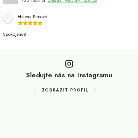
726
recenzí.
Zobrazit všechny recenze
Helena Pecová
Spokojenost.
Z
á
p
Sledujte nás na Instagramu
a
t
ZOBRAZIT PROFIL
í