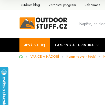
Přejít
Outdoor blog
Věrnostní program
Reklamace
na
obsah
🏕️VÝPRODEJ
CAMPING A TURISTIKA
Domů
VAŘIČE A NÁDOBÍ
Kempingové nádobí