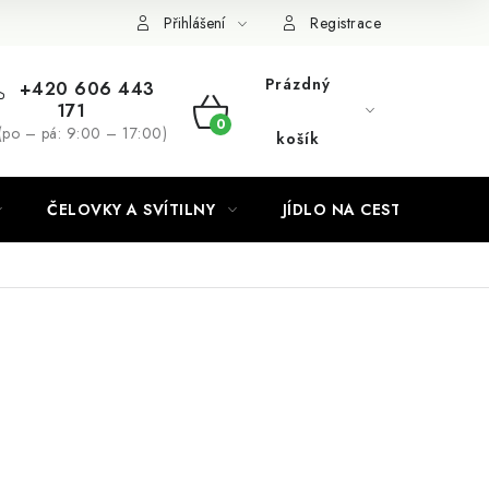
Podmínky ochrany osobních údajů
Přihlášení
Registrace
Prázdný
+420 606 443
171
NÁKUPNÍ
(po – pá: 9:00 – 17:00)
košík
KOŠÍK
ČELOVKY A SVÍTILNY
JÍDLO NA CESTY