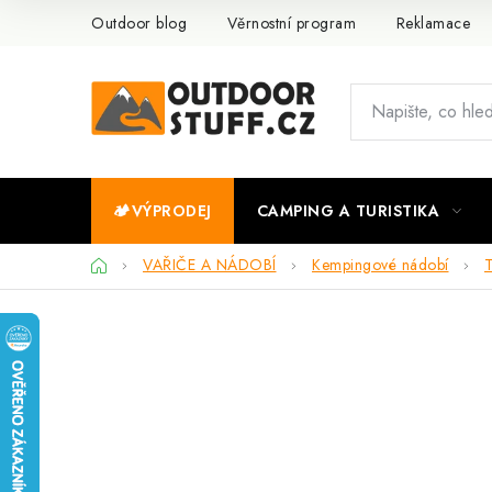
Přejít
Outdoor blog
Věrnostní program
Reklamace
na
obsah
🏕️VÝPRODEJ
CAMPING A TURISTIKA
Domů
VAŘIČE A NÁDOBÍ
Kempingové nádobí
T