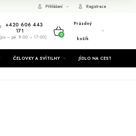
Podmínky ochrany osobních údajů
Přihlášení
Registrace
Prázdný
+420 606 443
171
NÁKUPNÍ
(po – pá: 9:00 – 17:00)
košík
KOŠÍK
ČELOVKY A SVÍTILNY
JÍDLO NA CESTY