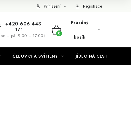
Podmínky ochrany osobních údajů
Přihlášení
Registrace
Prázdný
+420 606 443
171
NÁKUPNÍ
(po – pá: 9:00 – 17:00)
košík
KOŠÍK
ČELOVKY A SVÍTILNY
JÍDLO NA CESTY