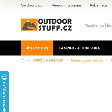
Přejít
Outdoor blog
Věrnostní program
Reklamace
na
obsah
🏕️VÝPRODEJ
CAMPING A TURISTIKA
Domů
VAŘIČE A NÁDOBÍ
Kempingové nádobí
T