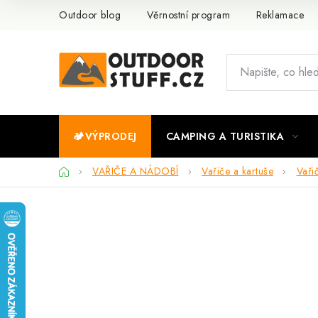
Přejít
Outdoor blog
Věrnostní program
Reklamace
na
obsah
🏕️VÝPRODEJ
CAMPING A TURISTIKA
Domů
VAŘIČE A NÁDOBÍ
Vařiče a kartuše
Vaři