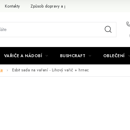
Kontakty
Způsob dopravy a platby
Obchodní podmínky
VAŘIČE A NÁDOBÍ
BUSHCRAFT
OBLEČENÍ
če
Esbit sada na vaření - Lihový vařič + hrnec