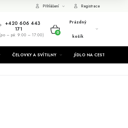
Podmínky ochrany osobních údajů
Přihlášení
Registrace
Prázdný
+420 606 443
171
NÁKUPNÍ
(po – pá: 9:00 – 17:00)
košík
KOŠÍK
ČELOVKY A SVÍTILNY
JÍDLO NA CESTY