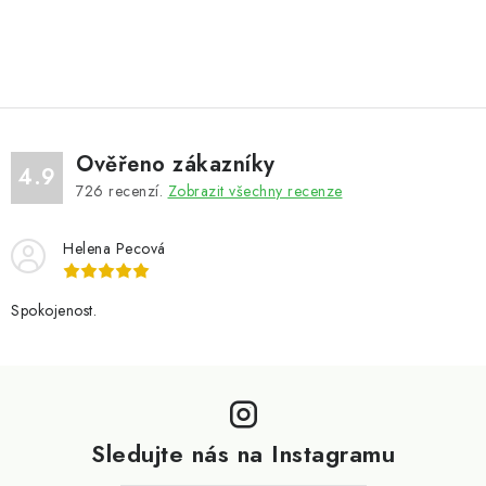
Ověřeno zákazníky
4.9
726
recenzí.
Zobrazit všechny recenze
Helena Pecová
Spokojenost.
Z
á
p
Sledujte nás na Instagramu
a