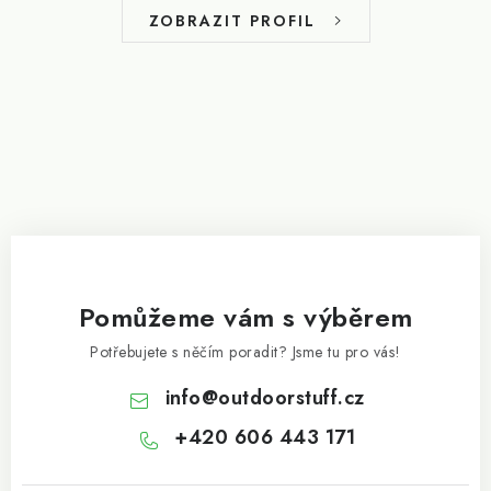
t
ZOBRAZIT PROFIL
í
Pomůžeme vám s výběrem
Potřebujete s něčím poradit? Jsme tu pro vás!
info
@
outdoorstuff.cz
+420 606 443 171