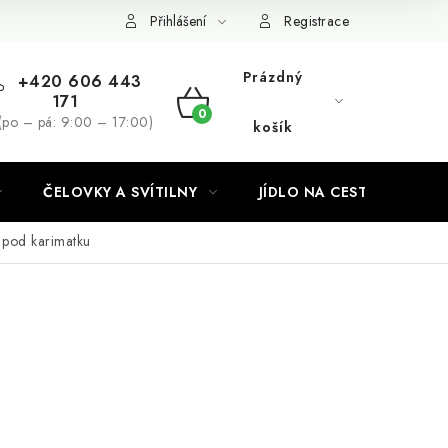
Podmínky ochrany osobních údajů
Přihlášení
Registrace
Prázdný
+420 606 443
171
NÁKUPNÍ
(po – pá: 9:00 – 17:00)
košík
KOŠÍK
ČELOVKY A SVÍTILNY
JÍDLO NA CESTY
 pod karimatku