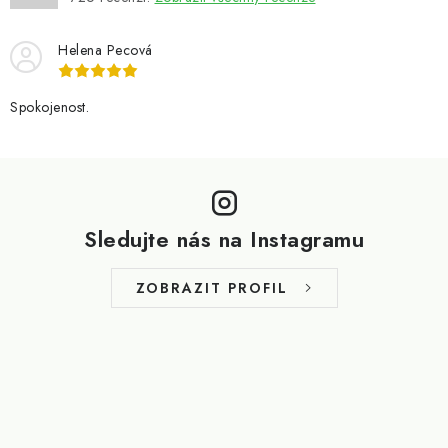
Helena Pecová
Spokojenost.
Z
á
p
Sledujte nás na Instagramu
a
t
ZOBRAZIT PROFIL
í