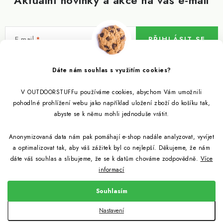
Aktuální novinky a akce na váš e-mail
E-mail
PŘIHLÁSIT SE
Vložením e-mailu souhlasíte s
podmínkami ochrany osobních údajů
Dáte nám souhlas s využitím cookies?
V OUTDOORSTUFFu používáme cookies, abychom Vám umožnili
Informace pro vás
pohodlné prohlížení webu jako například uložení zboží do košíku tak,
abyste se k němu mohli jednoduše vrátit.
Outdoor blog
Eko Blog
Anonymizovaná data nám pak pomáhají e-shop nadále analyzovat, vyvíjet
Věrnostní program
Citronela a její účinky
a optimalizovat tak, aby váš zážitek byl co nejlepší. Děkujeme, že nám
Outdoor poradna
Reklamace
dáte váš souhlas a slibujeme, že se k datům chováme zodpovědně.
Více
informací
Jezte hmyz, je zdravý
Jak se starat o spacák
Udržitelně a s přírodou
Kontakty
Souhlasím
Snažíme se co nejlépe jak pro zákazníky, tak pro přírodu
Binchotan a jeho čistící vlastnosti
Způsob dopravy a platby
Jak si vybrat spacák
Copyright 2026
Outdoorstuff.cz
. Všechna práva vyhrazena.
Nastavení
Obchodní podmínky
Vytvořil Shoptet
Light My Fire od nyní z bioplastů
Jak vybrat cestovní filtr na vodu