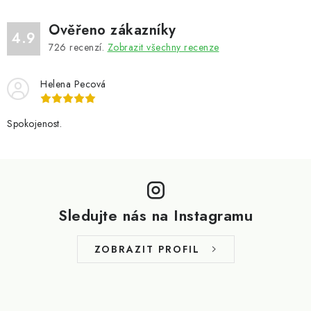
Ověřeno zákazníky
4.9
726
recenzí.
Zobrazit všechny recenze
Helena Pecová
Spokojenost.
Z
á
p
Sledujte nás na Instagramu
a
t
ZOBRAZIT PROFIL
í