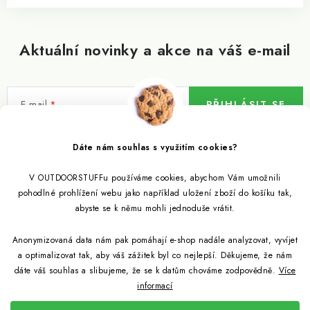
Aktuální novinky a akce na váš e-mail
E-mail
PŘIHLÁSIT SE
Vložením e-mailu souhlasíte s
podmínkami ochrany osobních údajů
Dáte nám souhlas s využitím cookies?
V OUTDOORSTUFFu používáme cookies, abychom Vám umožnili
Informace pro vás
pohodlné prohlížení webu jako například uložení zboží do košíku tak,
abyste se k němu mohli jednoduše vrátit.
Outdoor blog
Eko Blog
Anonymizovaná data nám pak pomáhají e-shop nadále analyzovat, vyvíjet
Věrnostní program
Citronela a její účinky
a optimalizovat tak, aby váš zážitek byl co nejlepší. Děkujeme, že nám
Outdoor poradna
Reklamace
dáte váš souhlas a slibujeme, že se k datům chováme zodpovědně.
Více
informací
Jezte hmyz, je zdravý
Jak se starat o spacák
Udržitelně a s přírodou
Kontakty