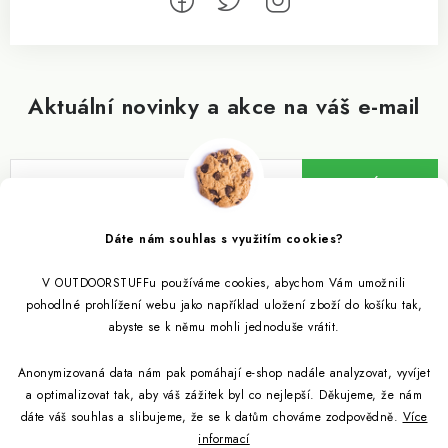
Aktuální novinky a akce na váš e-mail
ODEBÍRAT
Vložením e-mailu souhlasíte s
podmínkami ochrany osobních údajů
Dáte nám souhlas s využitím cookies?
V OUTDOORSTUFFu používáme cookies, abychom Vám umožnili
Informace pro vás
pohodlné prohlížení webu jako například uložení zboží do košíku tak,
abyste se k němu mohli jednoduše vrátit.
Outdoor blog
Eko Blog
Anonymizovaná data nám pak pomáhají e-shop nadále analyzovat, vyvíjet
Věrnostní program
Citronela a její účinky
a optimalizovat tak, aby váš zážitek byl co nejlepší. Děkujeme, že nám
Outdoor poradna
Reklamace
dáte váš souhlas a slibujeme, že se k datům chováme zodpovědně.
Více
informací
Jezte hmyz, je zdravý
Jak se starat o spacák