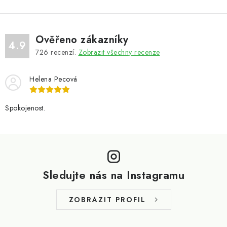
Ověřeno zákazníky
4.9
726
recenzí.
Zobrazit všechny recenze
Helena Pecová
Spokojenost.
Z
á
p
Sledujte nás na Instagramu
a
t
ZOBRAZIT PROFIL
í