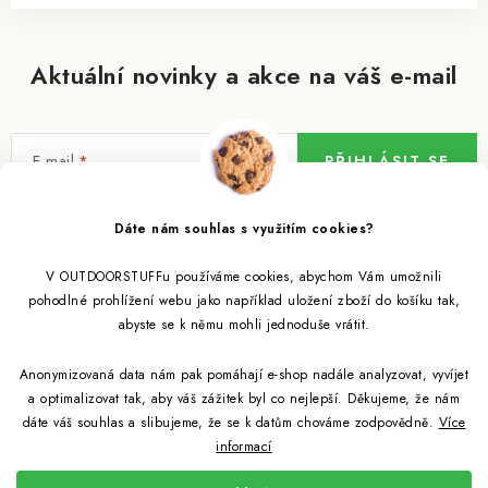
Aktuální novinky a akce na váš e-mail
E-mail
PŘIHLÁSIT SE
Vložením e-mailu souhlasíte s
podmínkami ochrany osobních údajů
Dáte nám souhlas s využitím cookies?
V OUTDOORSTUFFu používáme cookies, abychom Vám umožnili
Informace pro vás
pohodlné prohlížení webu jako například uložení zboží do košíku tak,
abyste se k němu mohli jednoduše vrátit.
Outdoor blog
Eko Blog
Anonymizovaná data nám pak pomáhají e-shop nadále analyzovat, vyvíjet
Věrnostní program
Citronela a její účinky
a optimalizovat tak, aby váš zážitek byl co nejlepší. Děkujeme, že nám
Outdoor poradna
Reklamace
dáte váš souhlas a slibujeme, že se k datům chováme zodpovědně.
Více
informací
Jezte hmyz, je zdravý
Jak se starat o spacák
Udržitelně a s přírodou
Kontakty