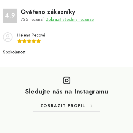
Ověřeno zákazníky
4.9
726
recenzí.
Zobrazit všechny recenze
Helena Pecová
Spokojenost.
Z
á
p
Sledujte nás na Instagramu
a
t
ZOBRAZIT PROFIL
í