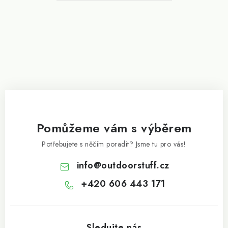
í
Pomůžeme vám s výběrem
Potřebujete s něčím poradit? Jsme tu pro vás!
info
@
outdoorstuff.cz
+420 606 443 171