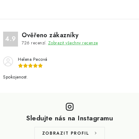
Ověřeno zákazníky
4.9
726
recenzí.
Zobrazit všechny recenze
Helena Pecová
Spokojenost.
Z
á
p
Sledujte nás na Instagramu
a
t
ZOBRAZIT PROFIL