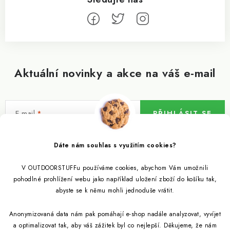
Aktuální novinky a akce na váš e-mail
E-mail
PŘIHLÁSIT SE
Vložením e-mailu souhlasíte s
podmínkami ochrany osobních údajů
Dáte nám souhlas s využitím cookies?
V OUTDOORSTUFFu používáme cookies, abychom Vám umožnili
Informace pro vás
pohodlné prohlížení webu jako například uložení zboží do košíku tak,
abyste se k němu mohli jednoduše vrátit.
Outdoor blog
Eko Blog
Anonymizovaná data nám pak pomáhají e-shop nadále analyzovat, vyvíjet
Věrnostní program
Citronela a její účinky
a optimalizovat tak, aby váš zážitek byl co nejlepší. Děkujeme, že nám