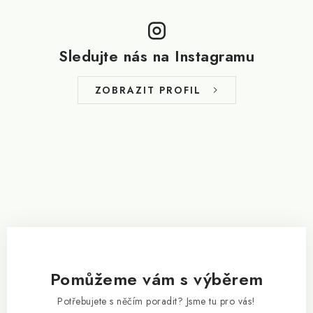
Z
á
p
Sledujte nás na Instagramu
a
t
ZOBRAZIT PROFIL
í
Pomůžeme vám s výběrem
Potřebujete s něčím poradit? Jsme tu pro vás!