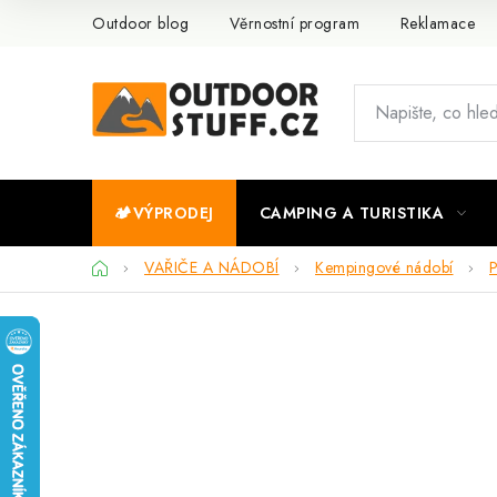
Přejít
Outdoor blog
Věrnostní program
Reklamace
na
obsah
🏕️VÝPRODEJ
CAMPING A TURISTIKA
Domů
VAŘIČE A NÁDOBÍ
Kempingové nádobí
P