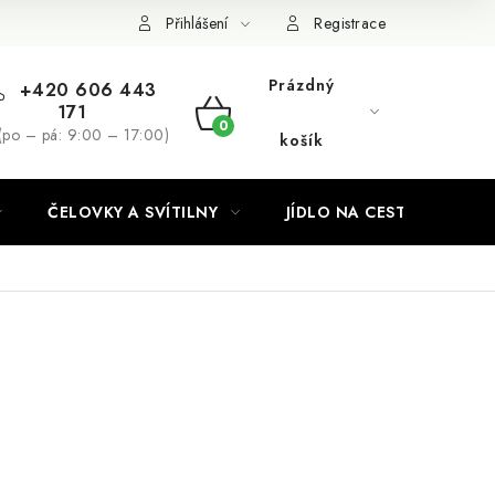
Podmínky ochrany osobních údajů
Přihlášení
Registrace
Prázdný
+420 606 443
171
NÁKUPNÍ
(po – pá: 9:00 – 17:00)
košík
KOŠÍK
ČELOVKY A SVÍTILNY
JÍDLO NA CESTY