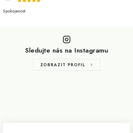
Spokojenost.
Z
á
p
Sledujte nás na Instagramu
a
t
ZOBRAZIT PROFIL
í