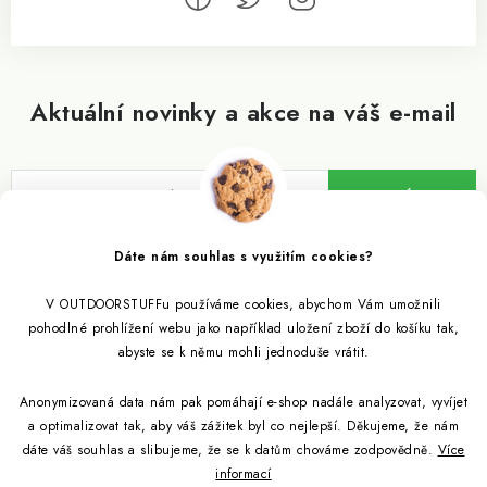
Aktuální novinky a akce na váš e-mail
ODEBÍRAT
Vložením e-mailu souhlasíte s
podmínkami ochrany osobních údajů
Dáte nám souhlas s využitím cookies?
V OUTDOORSTUFFu používáme cookies, abychom Vám umožnili
Informace pro vás
pohodlné prohlížení webu jako například uložení zboží do košíku tak,
abyste se k němu mohli jednoduše vrátit.
Outdoor blog
Eko Blog
Anonymizovaná data nám pak pomáhají e-shop nadále analyzovat, vyvíjet
Věrnostní program
Citronela a její účinky
a optimalizovat tak, aby váš zážitek byl co nejlepší. Děkujeme, že nám
Outdoor poradna
Reklamace
dáte váš souhlas a slibujeme, že se k datům chováme zodpovědně.
Více
informací
Jezte hmyz, je zdravý
Jak se starat o spacák