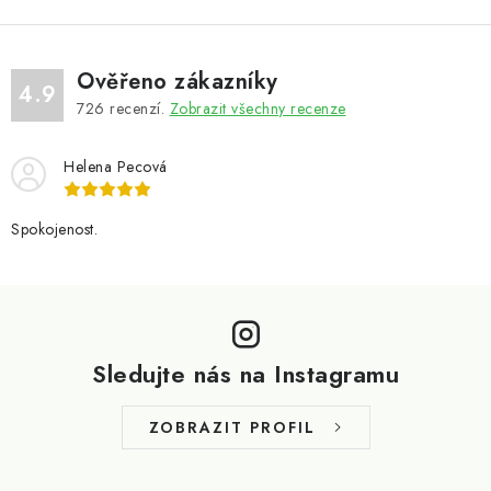
Ověřeno zákazníky
4.9
726
recenzí.
Zobrazit všechny recenze
Helena Pecová
Spokojenost.
Z
á
p
Sledujte nás na Instagramu
a
t
ZOBRAZIT PROFIL
í