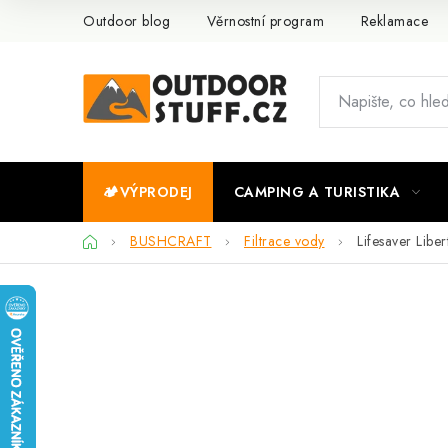
Přejít
Outdoor blog
Věrnostní program
Reklamace
na
obsah
🏕️VÝPRODEJ
CAMPING A TURISTIKA
Domů
BUSHCRAFT
Filtrace vody
Lifesaver Liber