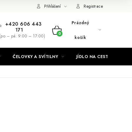
Podmínky ochrany osobních údajů
Přihlášení
Registrace
Prázdný
+420 606 443
171
NÁKUPNÍ
(po – pá: 9:00 – 17:00)
košík
KOŠÍK
ČELOVKY A SVÍTILNY
JÍDLO NA CESTY