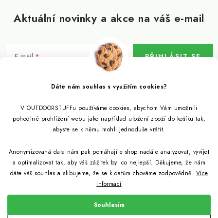
Aktuální novinky a akce na váš e-mail
E-mail
PŘIHLÁSIT SE
Vložením e-mailu souhlasíte s
podmínkami ochrany osobních údajů
Dáte nám souhlas s využitím cookies?
V OUTDOORSTUFFu používáme cookies, abychom Vám umožnili
Informace pro vás
pohodlné prohlížení webu jako například uložení zboží do košíku tak,
abyste se k němu mohli jednoduše vrátit.
Outdoor blog
Eko Blog
Anonymizovaná data nám pak pomáhají e-shop nadále analyzovat, vyvíjet
Věrnostní program
Citronela a její účinky
a optimalizovat tak, aby váš zážitek byl co nejlepší. Děkujeme, že nám
Outdoor poradna
Reklamace
dáte váš souhlas a slibujeme, že se k datům chováme zodpovědně.
Více
informací
Jezte hmyz, je zdravý
Jak se starat o spacák
Udržitelně a s přírodou
Kontakty
Souhlasím
Snažíme se co nejlépe jak pro zákazníky, tak pro přírodu
Binchotan a jeho čistící vlastnosti
Způsob dopravy a platby
Jak si vybrat spacák