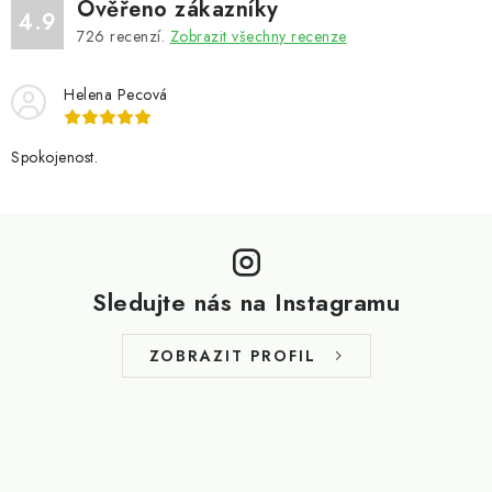
Ověřeno zákazníky
4.9
726
recenzí.
Zobrazit všechny recenze
Helena Pecová
Spokojenost.
Z
á
p
Sledujte nás na Instagramu
a
t
ZOBRAZIT PROFIL
í