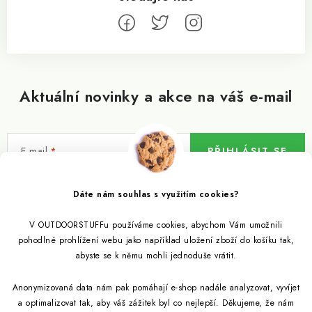
Aktuální novinky a akce na váš e-mail
E-mail
PŘIHLÁSIT SE
Vložením e-mailu souhlasíte s
podmínkami ochrany osobních údajů
Dáte nám souhlas s využitím cookies?
V OUTDOORSTUFFu používáme cookies, abychom Vám umožnili
Informace pro vás
pohodlné prohlížení webu jako například uložení zboží do košíku tak,
abyste se k němu mohli jednoduše vrátit.
Outdoor blog
Eko Blog
Anonymizovaná data nám pak pomáhají e-shop nadále analyzovat, vyvíjet
Věrnostní program
Citronela a její účinky
a optimalizovat tak, aby váš zážitek byl co nejlepší. Děkujeme, že nám
Outdoor poradna