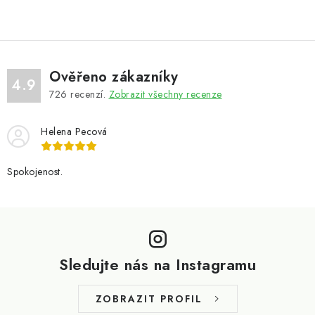
Ověřeno zákazníky
4.9
726
recenzí.
Zobrazit všechny recenze
Helena Pecová
Spokojenost.
Z
á
p
Sledujte nás na Instagramu
a
t
ZOBRAZIT PROFIL
í