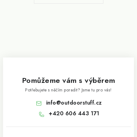
í
Pomůžeme vám s výběrem
Potřebujete s něčím poradit? Jsme tu pro vás!
info
@
outdoorstuff.cz
+420 606 443 171