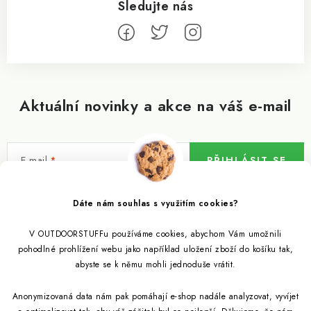
Aktuální novinky a akce na váš e-mail
E-mail
PŘIHLÁSIT SE
Vložením e-mailu souhlasíte s
podmínkami ochrany osobních údajů
Dáte nám souhlas s využitím cookies?
V OUTDOORSTUFFu používáme cookies, abychom Vám umožnili
Informace pro vás
pohodlné prohlížení webu jako například uložení zboží do košíku tak,
abyste se k němu mohli jednoduše vrátit.
Outdoor blog
Eko Blog
Anonymizovaná data nám pak pomáhají e-shop nadále analyzovat, vyvíjet
Věrnostní program
Citronela a její účinky