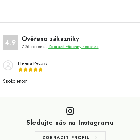
Ověřeno zákazníky
4.9
726
recenzí.
Zobrazit všechny recenze
Helena Pecová
Spokojenost.
Z
á
p
Sledujte nás na Instagramu
a
t
ZOBRAZIT PROFIL