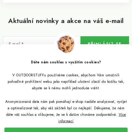
Aktuální novinky a akce na váš e-mail
E-mail
PŘIHLÁSIT SE
Vložením e-mailu souhlasíte s
podmínkami ochrany osobních údajů
Dáte nám souhlas s využitím cookies?
V OUTDOORSTUFFu používáme cookies, abychom Vám umožnili
Informace pro vás
pohodlné prohlížení webu jako například uložení zboží do košíku tak,
abyste se k němu mohli jednoduše vrátit.
Outdoor blog
Eko Blog
Anonymizovaná data nám pak pomáhají e-shop nadále analyzovat, vyvíjet
Věrnostní program
Citronela a její účinky
a optimalizovat tak, aby váš zážitek byl co nejlepší. Děkujeme, že nám
Outdoor poradna
Reklamace
dáte váš souhlas a slibujeme, že se k datům chováme zodpovědně.
Více
informací
Jezte hmyz, je zdravý
Jak se starat o spacák
Udržitelně a s přírodou
Kontakty