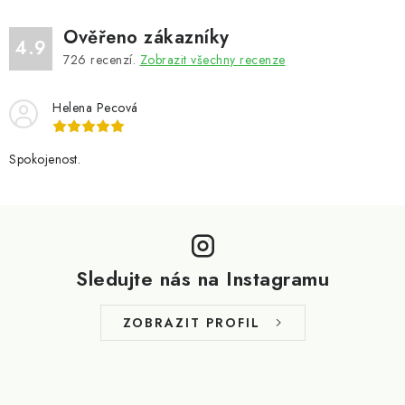
Ověřeno zákazníky
4.9
726
recenzí.
Zobrazit všechny recenze
Helena Pecová
Spokojenost.
Z
á
p
Sledujte nás na Instagramu
a
t
ZOBRAZIT PROFIL
í