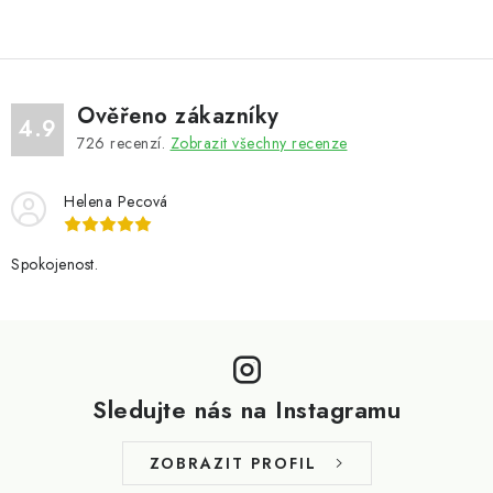
Ověřeno zákazníky
4.9
726
recenzí.
Zobrazit všechny recenze
Helena Pecová
Spokojenost.
Z
á
p
Sledujte nás na Instagramu
a
t
ZOBRAZIT PROFIL
í