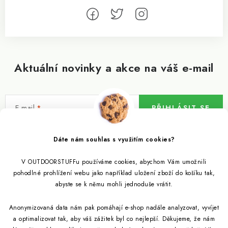
Aktuální novinky a akce na váš e-mail
E-mail
PŘIHLÁSIT SE
Vložením e-mailu souhlasíte s
podmínkami ochrany osobních údajů
Dáte nám souhlas s využitím cookies?
V OUTDOORSTUFFu používáme cookies, abychom Vám umožnili
Informace pro vás
pohodlné prohlížení webu jako například uložení zboží do košíku tak,
abyste se k němu mohli jednoduše vrátit.
Outdoor blog
Eko Blog
Anonymizovaná data nám pak pomáhají e-shop nadále analyzovat, vyvíjet
Věrnostní program
Citronela a její účinky
a optimalizovat tak, aby váš zážitek byl co nejlepší. Děkujeme, že nám
Outdoor poradna