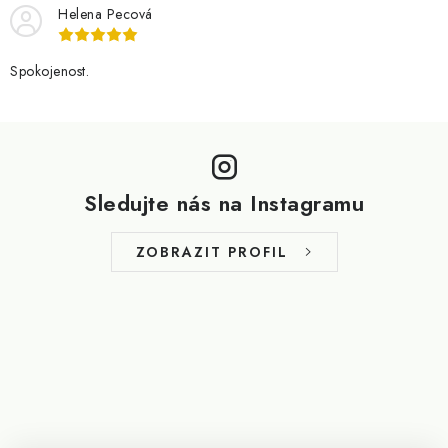
Helena Pecová
Spokojenost.
Z
á
p
Sledujte nás na Instagramu
a
t
ZOBRAZIT PROFIL
í