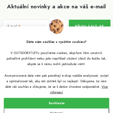
Aktuální novinky a akce na váš e-mail
E-mail
PŘIHLÁSIT SE
Vložením e-mailu souhlasíte s
podmínkami ochrany osobních údajů
Dáte nám souhlas s využitím cookies?
V OUTDOORSTUFFu používáme cookies, abychom Vám umožnili
Informace pro vás
pohodlné prohlížení webu jako například uložení zboží do košíku tak,
abyste se k němu mohli jednoduše vrátit.
Outdoor blog
Eko Blog
Anonymizovaná data nám pak pomáhají e-shop nadále analyzovat, vyvíjet
Věrnostní program
Citronela a její účinky
a optimalizovat tak, aby váš zážitek byl co nejlepší. Děkujeme, že nám
Outdoor poradna
Reklamace
dáte váš souhlas a slibujeme, že se k datům chováme zodpovědně.
Více
informací
Jezte hmyz, je zdravý
Jak se starat o spacák
Udržitelně a s přírodou
Kontakty
Souhlasím
Snažíme se co nejlépe jak pro zákazníky, tak pro přírodu
Binchotan a jeho čistící vlastnosti
Způsob dopravy a platby
Jak si vybrat spacák
Copyright 2026
Outdoorstuff.cz
. Všechna práva vyhrazena.