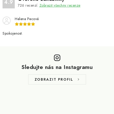
4.9
726
recenzí.
Zobrazit všechny recenze
Helena Pecová
Spokojenost.
Z
á
p
Sledujte nás na Instagramu
a
t
ZOBRAZIT PROFIL
í