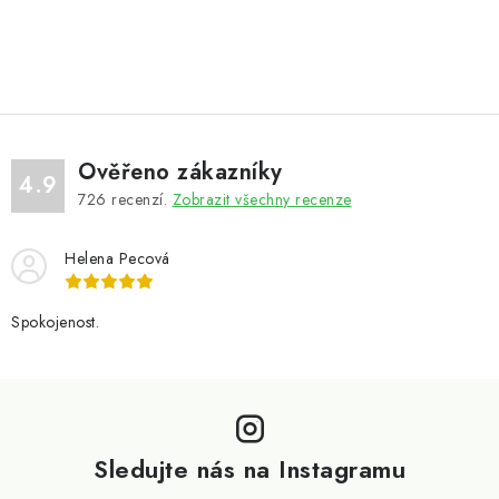
Ověřeno zákazníky
4.9
726
recenzí.
Zobrazit všechny recenze
Helena Pecová
Spokojenost.
Z
á
p
Sledujte nás na Instagramu
a