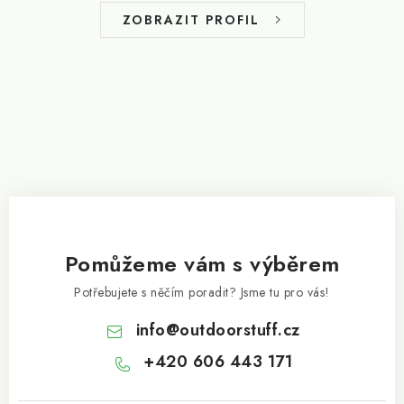
t
ZOBRAZIT PROFIL
í
Pomůžeme vám s výběrem
Potřebujete s něčím poradit? Jsme tu pro vás!
info
@
outdoorstuff.cz
+420 606 443 171