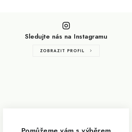
Z
á
p
Sledujte nás na Instagramu
a
t
ZOBRAZIT PROFIL
í
Pomůžeme vám s výběrem