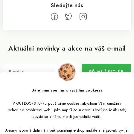
Aktuální novinky a akce na váš e-mail
E-mail
PŘIHLÁSIT SE
Vložením e-mailu souhlasíte s
podmínkami ochrany osobních údajů
Dáte nám souhlas s využitím cookies?
V OUTDOORSTUFFu používáme cookies, abychom Vám umožnili
Informace pro vás
pohodlné prohlížení webu jako například uložení zboží do košíku tak,
abyste se k němu mohli jednoduše vrátit.
Outdoor blog
Eko Blog
Anonymizovaná data nám pak pomáhají e-shop nadále analyzovat, vyvíjet
Věrnostní program