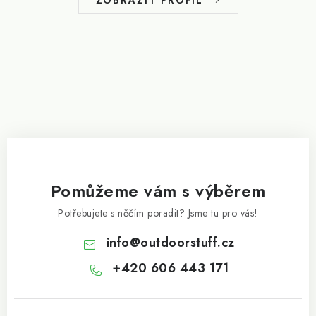
ZOBRAZIT PROFIL
í
Pomůžeme vám s výběrem
Potřebujete s něčím poradit? Jsme tu pro vás!
info
@
outdoorstuff.cz
+420 606 443 171