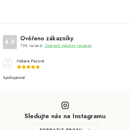
Ověřeno zákazníky
4.9
726
recenzí.
Zobrazit všechny recenze
Helena Pecová
Spokojenost.
Z
á
p
Sledujte nás na Instagramu
a
t