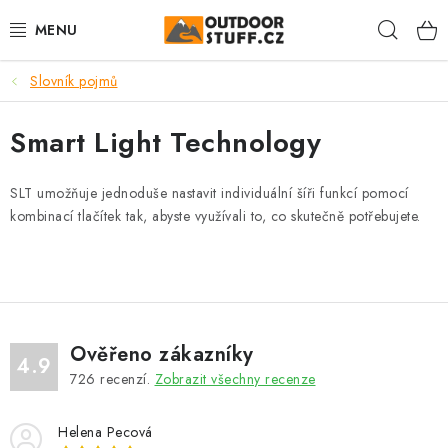
Přejít
Hleda
na
obsah
Slovník pojmů
🏕️VÝPRODEJ
Smart Light Technology
CAMPING A TURISTIKA
VAŘIČE A NÁDOBÍ
SLT umožňuje jednoduše nastavit individuální šíři funkcí pomocí
kombinací tlačítek tak, abyste využívali to, co skutečně potřebujete.
BUSHCRAFT
OBLEČENÍ
ČELOVKY A SVÍTILNY
Ověřeno zákazníky
4.9
726
recenzí.
Zobrazit všechny recenze
JÍDLO NA CESTY
Helena Pecová