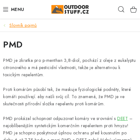
Přejít
Hleda
na
obsah
Slovník pojmů
🏕️VÝPRODEJ
PMD
CAMPING A TURISTIKA
VAŘIČE A NÁDOBÍ
PMD je zkratka pro p-menthan 3,8-diol, pochází z oleje z eukalyptu
citronového a má pesticidní vlastnosti, takže je alternativou k
toxickým repelentům.
BUSHCRAFT
Proti komárům působí tak, že maskuje fyziologické podněty, které
OBLEČENÍ
komáři používají. aby našli svůj cíl. To znamená, že PMD je ve
skutečnosti přírodní složka repelentu proti komárům.
ČELOVKY A SVÍTILNY
PMD prokázal schopnost odpuzovat komáry ve srovnání s
DEET
–
JÍDLO NA CESTY
nejoblíbenějším syntetickým komerčním repelentem proti hmyzu!
PMD je schopno poskytnout úplnou ochranu před kousnutím po