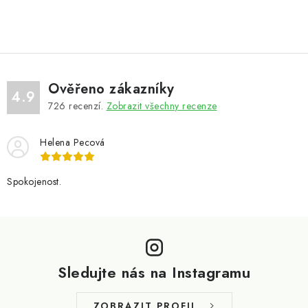
Ověřeno zákazníky
4.9
726
recenzí.
Zobrazit všechny recenze
Helena Pecová
Spokojenost.
Z
á
p
Sledujte nás na Instagramu
a
t
ZOBRAZIT PROFIL