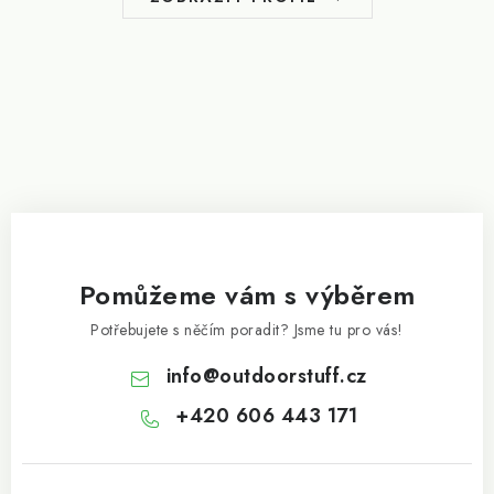
í
Pomůžeme vám s výběrem
Potřebujete s něčím poradit? Jsme tu pro vás!
info
@
outdoorstuff.cz
+420 606 443 171