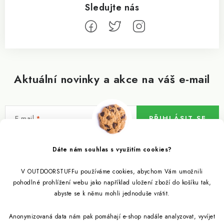
Aktuální novinky a akce na váš e-mail
E-mail
PŘIHLÁSIT SE
Vložením e-mailu souhlasíte s
podmínkami ochrany osobních údajů
Dáte nám souhlas s využitím cookies?
V OUTDOORSTUFFu používáme cookies, abychom Vám umožnili
Informace pro vás
pohodlné prohlížení webu jako například uložení zboží do košíku tak,
abyste se k němu mohli jednoduše vrátit.
Outdoor blog
Eko Blog
Anonymizovaná data nám pak pomáhají e-shop nadále analyzovat, vyvíjet
Věrnostní program