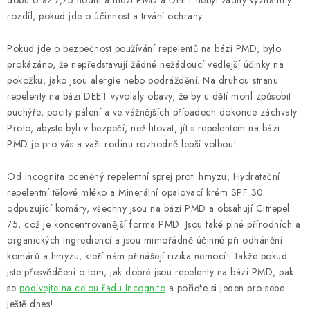
dobu 6 až 7,75 hodin a mezi PMD a DEET nebyl žádný významný
Outdoor blog
Věrnostní program
Reklamace
Kontakty
rozdíl, pokud jde o účinnost a trvání ochrany.
Způsob dopravy a platby
Obchodní podmínky
Podmínky ochrany osobních údajů
Pokud jde o bezpečnost používání repelentů na bázi PMD, bylo
prokázáno, že nepředstavují žádné nežádoucí vedlejší účinky na
pokožku, jako jsou alergie nebo podráždění. Na druhou stranu
repelenty na bázi DEET vyvolaly obavy, že by u dětí mohl způsobit
puchýře, pocity pálení a ve vážnějších případech dokonce záchvaty.
Proto, abyste byli v bezpečí, než litovat, jít s repelentem na bázi
PMD je pro vás a vaši rodinu rozhodně lepší volbou!
Od Incognita oceněný repelentní sprej proti hmyzu, Hydratační
repelentní tělové mléko a Minerální opalovací krém SPF 30
odpuzující komáry, všechny jsou na bázi PMD a obsahují Citrepel
75, což je koncentrovanější forma PMD. Jsou také plné přírodních a
organických ingrediencí a jsou mimořádně účinné při odhánění
komárů a hmyzu, kteří nám přinášejí rizika nemocí! Takže pokud
jste přesvědčeni o tom, jak dobré jsou repelenty na bázi PMD, pak
se
podívejte na celou řadu Incognito
a pořiďte si jeden pro sebe
ještě dnes!