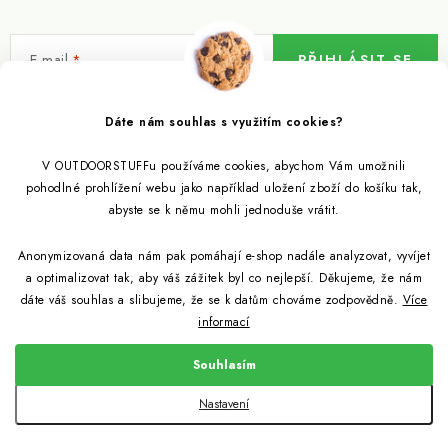
E-mail
PŘIHLÁSIT SE
Vložením e-mailu souhlasíte s
podmínkami ochrany osobních údajů
Dáte nám souhlas s využitím cookies?
V OUTDOORSTUFFu používáme cookies, abychom Vám umožnili
Informace pro vás
pohodlné prohlížení webu jako například uložení zboží do košíku tak,
abyste se k němu mohli jednoduše vrátit.
Outdoor blog
Eko Blog
Anonymizovaná data nám pak pomáhají e-shop nadále analyzovat, vyvíjet
Věrnostní program
Citronela a její účinky
a optimalizovat tak, aby váš zážitek byl co nejlepší. Děkujeme, že nám
Outdoor poradna
Reklamace
dáte váš souhlas a slibujeme, že se k datům chováme zodpovědně.
Více
informací
Jezte hmyz, je zdravý
Jak se starat o spacák
Udržitelně a s přírodou
Kontakty
Souhlasím
Snažíme se co nejlépe jak pro zákazníky, tak pro přírodu
Binchotan a jeho čistící vlastnosti
Způsob dopravy a platby
Jak si vybrat spacák
Copyright 2026
Outdoorstuff.cz
. Všechna práva vyhrazena.
Nastavení
Obchodní podmínky
Vytvořil Shoptet
Light My Fire od nyní z bioplastů
Jak vybrat cestovní filtr na vodu