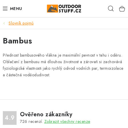
Přejít
Hleda
na
obsah
Slovník pojmů
🏕️VÝPRODEJ
Bambus
CAMPING A TURISTIKA
VAŘIČE A NÁDOBÍ
Přednost bambusového vlákna je maximální pevnost v tahu i oděru.
Oblečení z bambusu má dlouhou životnost a zároveň si zachovává
fyziologické vlastnosti jako rychlý odvod vodních par, termoizolace
BUSHCRAFT
a částečná voděodudivost.
OBLEČENÍ
ČELOVKY A SVÍTILNY
Ověřeno zákazníky
JÍDLO NA CESTY
4.9
726
recenzí.
Zobrazit všechny recenze