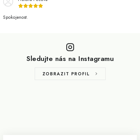
Spokojenost.
Z
á
p
Sledujte nás na Instagramu
a
t
ZOBRAZIT PROFIL
í