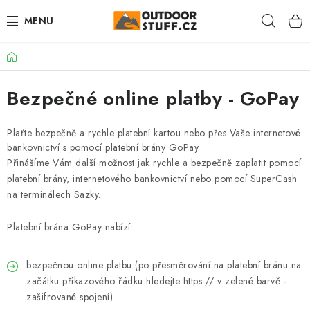
Přejít
Hleda
na
obsah
Domů
🏕️VÝPRODEJ
Bezpečné online platby - GoPay
CAMPING A TURISTIKA
VAŘIČE A NÁDOBÍ
Plaťte bezpečně a rychle platební kartou nebo přes Vaše internetové
bankovnictví s pomocí platební brány GoPay.
Přinášíme Vám další možnost jak rychle a bezpečně zaplatit pomocí
BUSHCRAFT
platební brány, internetového bankovnictví nebo pomocí SuperCash
na terminálech Sazky.
OBLEČENÍ
Platební brána GoPay nabízí:
ČELOVKY A SVÍTILNY
bezpečnou online platbu (po přesměrování na platební bránu na
JÍDLO NA CESTY
začátku příkazového řádku hledejte https:// v zelené barvě -
zašifrované spojení)