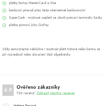
Outdoor blog
Věrnostní program
Reklamace
Kontakty
platby kartou MasterCard a Visa
Způsob dopravy a platby
Obchodní podmínky
bankovní převod přes Vaše internetové bankovnictví
Podmínky ochrany osobních údajů
SuperCash - možnost zaplatit za zboží pomocí terminálu Sazky
platba pomocí účtu GoPay
Vždy samozřejmě nabízíme i možnost platit hotově nebo kartou až
při vyzvednutí nebo doručení Vaší objednávky.
Ověřeno zákazníky
4.9
726
recenzí.
Zobrazit všechny recenze
Helena Pecová