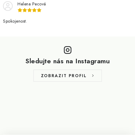
Helena Pecová
Spokojenost.
Z
á
p
Sledujte nás na Instagramu
a
t
ZOBRAZIT PROFIL
í