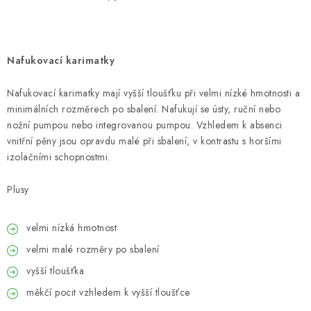
Outdoor blog
Věrnostní program
Reklamace
Kontakty
Způsob dopravy a platby
Obchodní podmínky
Podmínky ochrany osobních údajů
Nafukovací karimatky
Nafukovací karimatky mají vyšší tloušťku při velmi nízké hmotnosti a
minimálních rozměrech po sbalení. Nafukují se ústy, ruční nebo
nožní pumpou nebo integrovanou pumpou. Vzhledem k absenci
vnitřní pěny jsou opravdu malé při sbalení, v kontrastu s horšími
izolačními schopnostmi.
Plusy
velmi nízká hmotnost
velmi malé rozměry po sbalení
vyšší tloušťka
měkčí pocit vzhledem k vyšší tloušťce