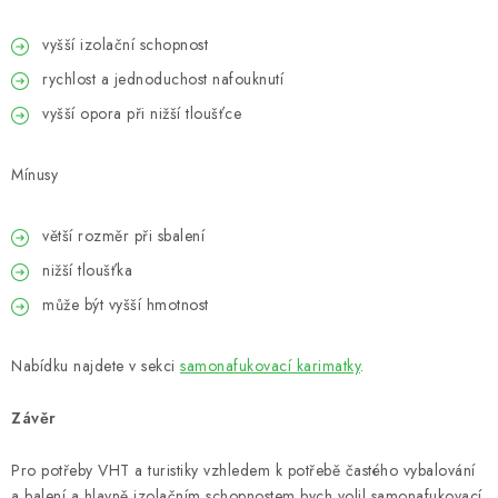
vyšší izolační schopnost
rychlost a jednoduchost nafouknutí
vyšší opora při nižší tloušťce
Mínusy
větší rozměr při sbalení
nižší tloušťka
může být vyšší hmotnost
Nabídku najdete v sekci
samonafukovací karimatky
.
Závěr
Pro potřeby VHT a turistiky vzhledem k potřebě častého vybalování
a balení a hlavně izolačním schopnostem bych volil samonafukovací