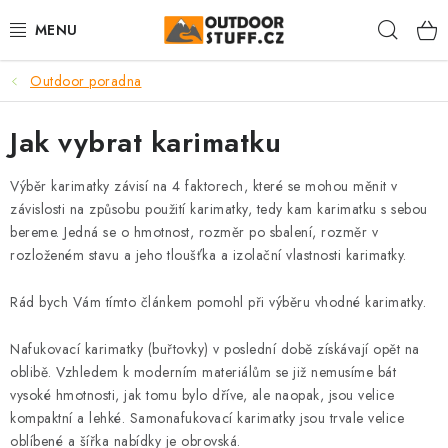
Přejít
Hleda
na
obsah
Outdoor poradna
🏕️VÝPRODEJ
Jak vybrat karimatku
CAMPING A TURISTIKA
Výběr karimatky závisí na 4 faktorech, které se mohou měnit v
VAŘIČE A NÁDOBÍ
závislosti na způsobu použití karimatky, tedy kam karimatku s sebou
bereme. Jedná se o hmotnost, rozměr po sbalení, rozměr v
BUSHCRAFT
rozloženém stavu a jeho tloušťka a izolační vlastnosti karimatky.
OBLEČENÍ
Rád bych Vám tímto článkem pomohl při výběru vhodné karimatky.
ČELOVKY A SVÍTILNY
Nafukovací karimatky (buřtovky) v poslední době získávají opět na
oblibě. Vzhledem k moderním materiálům se již nemusíme bát
vysoké hmotnosti, jak tomu bylo dříve, ale naopak, jsou velice
JÍDLO NA CESTY
kompaktní a lehké. Samonafukovací karimatky jsou trvale velice
oblíbené a šířka nabídky je obrovská.