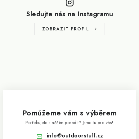
á
p
Sledujte nás na Instagramu
a
t
ZOBRAZIT PROFIL
í
Pomůžeme vám s výběrem
Potřebujete s něčím poradit? Jsme tu pro vás!
info
@
outdoorstuff.cz