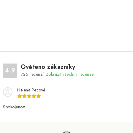
Ověřeno zákazníky
4.9
726
recenzí.
Zobrazit všechny recenze
Helena Pecová
Spokojenost.
Z