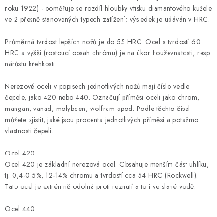
roku 1922) - poměřuje se rozdíl hloubky vtisku diamantového kužele
ve 2 přesně stanovených typech zatížení; výsledek je udáván v HRC.
Průměrná tvrdost lepších nožů je do 55 HRC. Ocel s tvrdostí 60
HRC a vyšší (rostoucí obsah chrómu) je na úkor houževnatosti, resp.
nárůstu křehkosti.
Nerezové oceli v popisech jednotlivých nožů mají číslo vedle
čepele, jako 420 nebo 440. Označují příměsi oceli jako chrom,
mangan, vanad, molybden, wolfram apod. Podle těchto čísel
můžete zjistit, jaké jsou procenta jednotlivých příměsí a potažmo
vlastnosti čepelí.
Ocel 420
Ocel 420 je základní nerezová ocel. Obsahuje menším část uhlíku,
tj. 0,4-0,5%, 12-14% chromu a tvrdostí cca 54 HRC (Rockwell).
Tato ocel je extrémně odolná proti reznutí a to i ve slané vodě.
Ocel 440