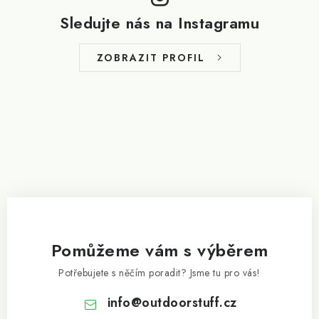
p
Sledujte nás na Instagramu
a
t
ZOBRAZIT PROFIL
í
Pomůžeme vám s výběrem
Potřebujete s něčím poradit? Jsme tu pro vás!
info
@
outdoorstuff.cz