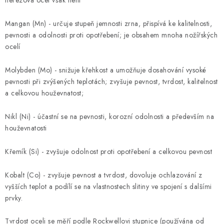
nerezová ocel však není
Outdoor blog
Věrnostní program
Reklamace
Kontakty
Způsob dopravy a platby
Obchodní podmínky
Mangan (Mn) - určuje stupeň jemnosti zrna, přispívá ke kalitelnosti,
Podmínky ochrany osobních údajů
pevnosti a odolnosti proti opotřebení; je obsahem mnoha nožířských
ocelí
Molybden (Mo) - snižuje křehkost a umožňuje dosahování vysoké
pevnosti při zvýšených teplotách; zvyšuje pevnost, tvrdost, kalitelnost
a celkovou houževnatost;
Nikl (Ni) - účastní se na pevnosti, korozní odolnosti a především na
houževnatosti
Křemík (Si) - zvyšuje odolnost proti opotřebení a celkovou pevnost
Kobalt (Co) - zvyšuje pevnost a tvrdost, dovoluje ochlazování z
vyšších teplot a podílí se na vlastnostech slitiny ve spojení s dalšími
prvky.
Tvrdost oceli se měří podle Rockwellovi stupnice (používána od