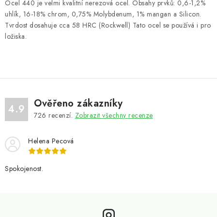
Ocel 440 je velmi kvalitní nerezová ocel. Obsahy prvků: 0,6-1,2%
uhlík, 16-18% chrom, 0,75% Molybdenum, 1% mangan a Silicon.
Tvrdost dosahuje cca 58 HRC (Rockwell) Tato ocel se používá i pro
ložiska.
Ověřeno zákazníky
4.9
726
recenzí.
Zobrazit všechny recenze
Helena Pecová
Spokojenost.
Z
á