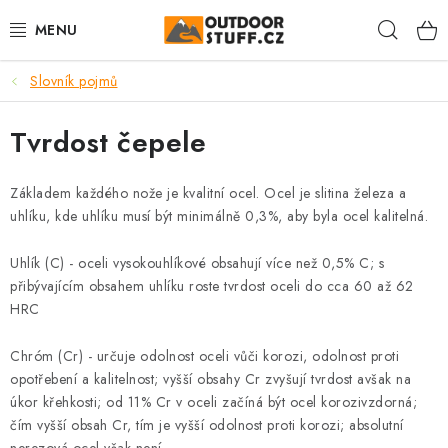
Přejít
Hleda
na
obsah
Slovník pojmů
🏕️VÝPRODEJ
Tvrdost čepele
CAMPING A TURISTIKA
VAŘIČE A NÁDOBÍ
Základem každého
nože
je kvalitní ocel. Ocel je slitina železa a
uhlíku, kde uhlíku musí být minimálně 0,3%, aby byla ocel kalitelná.
BUSHCRAFT
Uhlík (C) - oceli vysokouhlíkové obsahují více než 0,5% C; s
přibývajícím obsahem uhlíku roste tvrdost oceli do cca 60 až 62
OBLEČENÍ
HRC
ČELOVKY A SVÍTILNY
Chróm (Cr) - určuje odolnost oceli vůči korozi, odolnost proti
opotřebení a kalitelnost; vyšší obsahy Cr zvyšují tvrdost avšak na
JÍDLO NA CESTY
úkor křehkosti; od 11% Cr v oceli začíná být ocel korozivzdorná;
čím vyšší obsah Cr, tím je vyšší odolnost proti korozi; absolutní